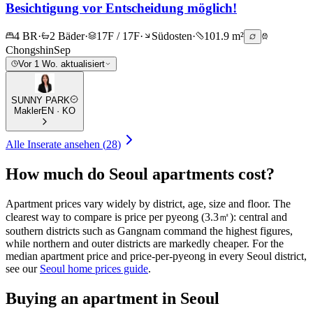
Besichtigung vor Entscheidung möglich!
4 BR
·
2 Bäder
·
17F / 17F
·
Südosten
·
101.9 m²
Chongshin
Sep
Vor 1 Wo. aktualisiert
SUNNY PARK
Makler
EN · KO
Alle Inserate ansehen
(
28
)
How much do Seoul apartments cost?
Apartment prices vary widely by district, age, size and floor. The
clearest way to compare is price per pyeong (3.3㎡): central and
southern districts such as Gangnam command the highest figures,
while northern and outer districts are markedly cheaper. For the
median apartment price and price-per-pyeong in every Seoul district,
see our
Seoul home prices guide
.
Buying an apartment in Seoul