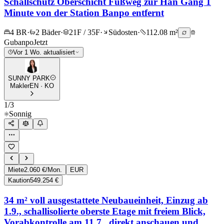
Schallschutz Oberschicht Fußweg zur Han Gang 1
Minute von der Station Banpo entfernt
4 BR
·
2 Bäder
·
21F / 35F
·
Südosten
·
112.08 m²
Gubanpo
Jetzt
Vor 1 Wo. aktualisiert
SUNNY PARK
Makler
EN · KO
1
/
3
Sonnig
Miete
2.060 €/Mon.
EUR
Kaution
549.254 €
34 m² voll ausgestattete Neubaueinheit, Einzug ab
1.9., schallisolierte oberste Etage mit freiem Blick,
Vorabkontrolle am 11.7., direkt anschauen und