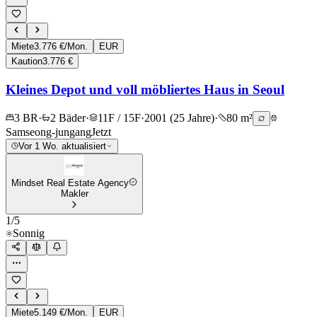
Miete
3.776 €/Mon.
EUR
Kaution
3.776 €
Kleines Depot und voll möbliertes Haus in Seoul
3 BR
·
2 Bäder
·
11F / 15F
·
2001 (25 Jahre)
·
80 m²
Samseong-jungang
Jetzt
Vor 1 Wo. aktualisiert
Mindset Real Estate Agency
Makler
1
/
5
Sonnig
Miete
5.149 €/Mon.
EUR