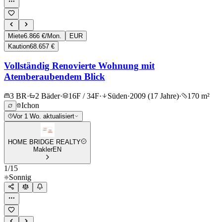
Miete
6.866 €/Mon.
EUR
Kaution
68.657 €
Vollständig Renovierte Wohnung mit
Atemberaubendem Blick
3 BR
·
2 Bäder
·
16F / 34F
·
Süden
·
2009 (17 Jahre)
·
170 m²
Ichon
Vor 1 Wo. aktualisiert
HOME BRIDGE REALTY
Makler
EN
1
/
15
Sonnig