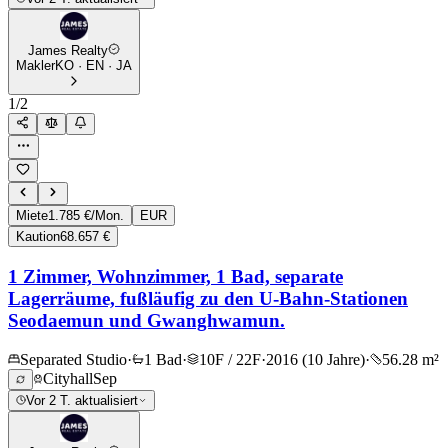
James Realty
Makler
KO · EN · JA
1
/
2
Miete
1.785 €/Mon.
EUR
Kaution
68.657 €
1 Zimmer, Wohnzimmer, 1 Bad, separate
Lagerräume, fußläufig zu den U-Bahn-Stationen
Seodaemun und Gwanghwamun.
Separated Studio
·
1 Bad
·
10F / 22F
·
2016 (10 Jahre)
·
56.28 m²
Cityhall
Sep
Vor 2 T. aktualisiert