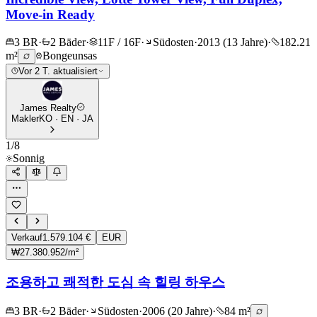
Move-in Ready
3 BR
·
2 Bäder
·
11F / 16F
·
Südosten
·
2013 (13 Jahre)
·
182.21
m²
Bongeunsas
Vor 2 T. aktualisiert
James Realty
Makler
KO · EN · JA
1
/
8
Sonnig
Verkauf
1.579.104 €
EUR
₩27.380.952/m²
조용하고 쾌적한 도심 속 힐링 하우스
3 BR
·
2 Bäder
·
Südosten
·
2006 (20 Jahre)
·
84 m²