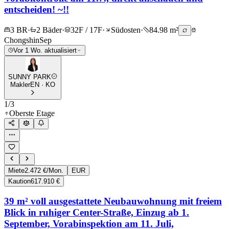
entscheiden! ~!!
3 BR
·
2 Bäder
·
32F / 17F
·
Südosten
·
84.98 m²
Chongshin
Sep
Vor 1 Wo. aktualisiert
SUNNY PARK
Makler
EN · KO
1
/
3
Oberste Etage
Miete
2.472 €/Mon.
EUR
Kaution
617.910 €
39 m² voll ausgestattete Neubauwohnung mit freiem
Blick in ruhiger Center-Straße, Einzug ab 1.
September, Vorabinspektion am 11. Juli,