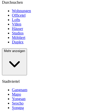
Durchsuchen
Wohnungen
Officetel
Lofts
Villen
Häuser
Studios
Möbliert
Duplex
Mehr anzeigen
Stadtviertel
Gangnam
Mapo
Yongsan
Seocho
Songpa