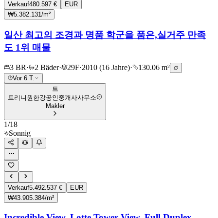
Verkauf
480.597 €
EUR
₩5.382.131/m²
일산 최고의 조경과 명품 학군을 품은,실거주 만족
도 1위 매물
3 BR
·
2 Bäder
·
29F
·
2010 (16 Jahre)
·
130.06 m²
Vor 6 T.
트
트리니원한강공인중개사사무소
Makler
1
/
18
Sonnig
Verkauf
5.492.537 €
EUR
₩43.905.384/m²
Incredible View, Lotte Tower View, Full Duplex,