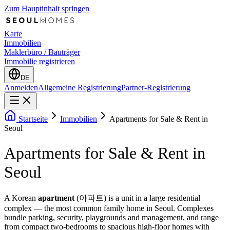
Zum Hauptinhalt springen
Karte
Immobilien
Maklerbüro / Bauträger
Immobilie registrieren
DE
Anmelden
Allgemeine Registrierung
Partner-Registrierung
Startseite
Immobilien
Apartments for Sale & Rent in
Seoul
Apartments for Sale & Rent in
Seoul
A Korean
apartment
(아파트) is a unit in a large residential
complex — the most common family home in Seoul. Complexes
bundle parking, security, playgrounds and management, and range
from compact two-bedrooms to spacious high-floor homes with