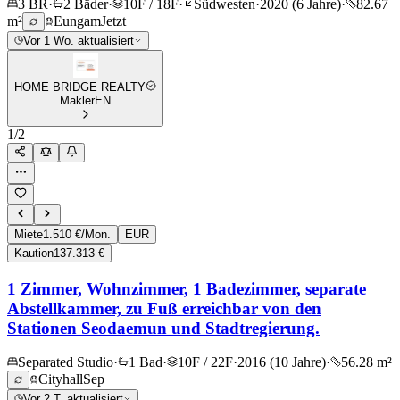
3 BR
·
2 Bäder
·
10F / 18F
·
Südwesten
·
2020 (6 Jahre)
·
82.67
m²
Eungam
Jetzt
Vor 1 Wo. aktualisiert
HOME BRIDGE REALTY
Makler
EN
1
/
2
Miete
1.510 €/Mon.
EUR
Kaution
137.313 €
1 Zimmer, Wohnzimmer, 1 Badezimmer, separate
Abstellkammer, zu Fuß erreichbar von den
Stationen Seodaemun und Stadtregierung.
Separated Studio
·
1 Bad
·
10F / 22F
·
2016 (10 Jahre)
·
56.28 m²
Cityhall
Sep
Vor 2 T. aktualisiert