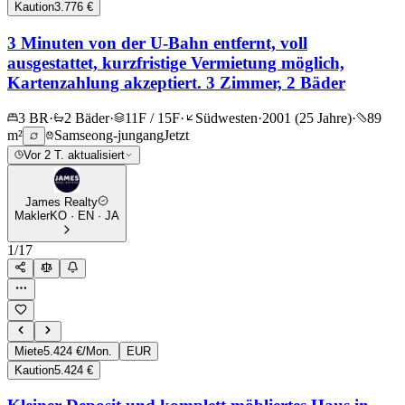
Kaution
3.776 €
3 Minuten von der U-Bahn entfernt, voll
ausgestattet, kurzfristige Vermietung möglich,
Kartenzahlung akzeptiert. 3 Zimmer, 2 Bäder
3 BR
·
2 Bäder
·
11F / 15F
·
Südwesten
·
2001 (25 Jahre)
·
89
m²
Samseong-jungang
Jetzt
Vor 2 T. aktualisiert
James Realty
Makler
KO · EN · JA
1
/
17
Miete
5.424 €/Mon.
EUR
Kaution
5.424 €