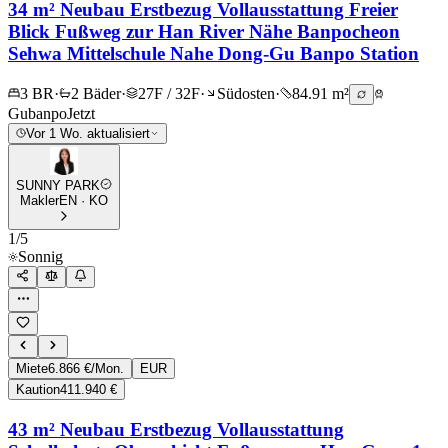
34 m² Neubau Erstbezug Vollausstattung Freier
Blick Fußweg zur Han River Nähe Banpocheon
Sehwa Mittelschule Nahe Dong-Gu Banpo Station
3 BR
·
2 Bäder
·
27F / 32F
·
Südosten
·
84.91 m²
Gubanpo
Jetzt
Vor 1 Wo. aktualisiert
SUNNY PARK
Makler
EN · KO
1
/
5
Sonnig
Miete
6.866 €/Mon.
EUR
Kaution
411.940 €
43 m² Neubau Erstbezug Vollausstattung