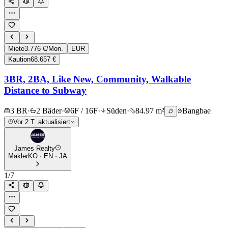
Miete
3.776 €/Mon.
EUR
Kaution
68.657 €
3BR, 2BA, Like New, Community, Walkable
Distance to Subway
3 BR
·
2 Bäder
·
6F / 16F
·
Süden
·
84.97 m²
Bangbae
Vor 2 T. aktualisiert
James Realty
Makler
KO · EN · JA
1
/
7