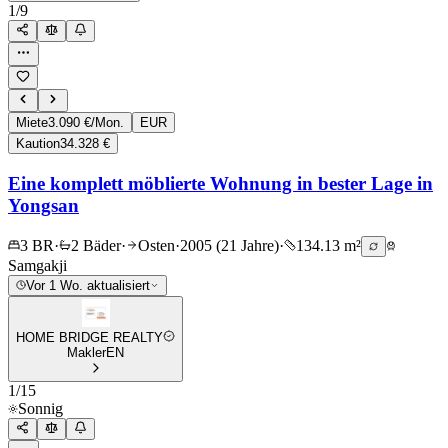
1
/
9
Miete
3.090 €/Mon.
EUR
Kaution
34.328 €
Eine komplett möblierte Wohnung in bester Lage in
Yongsan
3 BR
·
2 Bäder
·
Osten
·
2005 (21 Jahre)
·
134.13 m²
Samgakji
Vor 1 Wo. aktualisiert
HOME BRIDGE REALTY
Makler
EN
1
/
15
Sonnig