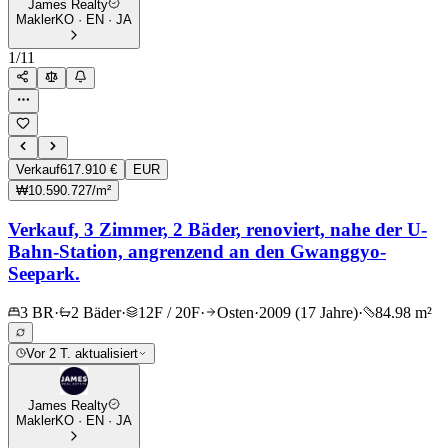
James Realty
Makler
KO · EN · JA
1
/
11
Verkauf
617.910 €
EUR
₩10.590.727/m²
Verkauf, 3 Zimmer, 2 Bäder, renoviert, nahe der U-
Bahn-Station, angrenzend an den Gwanggyo-
Seepark.
3 BR
·
2 Bäder
·
12F / 20F
·
Osten
·
2009 (17 Jahre)
·
84.98 m²
Vor 2 T. aktualisiert
James Realty
Makler
KO · EN · JA