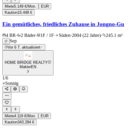
Miete
5.149 €/Mon.
EUR
Kaution
15.448 €
Ein gemütliches, friedliches Zuhause in Jongno-Gu
4 BR
·
2 Bäder
·
1F / 1F
·
Süden
·
2004 (22 Jahre)
·
245.1 m²
Sep
Vor 6 T. aktualisiert
HOME BRIDGE REALTY
Makler
EN
1
/
6
Sonnig
Miete
4.119 €/Mon.
EUR
Kaution
343.284 €