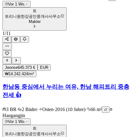
Vor 1 Wo.
트
트리니원한강공인중개사사무소
Makler
1
/
11
Jeonse
645.373 €
EUR
₩14.242.424/m²
한남동 중심에서 누리는 여유, 한남 해피트리 중층
전세 👍
3 BR
·
2 Bäder
·
Osten
·
2016 (10 Jahre)
·
66 m²
Hangangjin
Vor 1 Wo.
트
트리니원한강공인중개사사무소