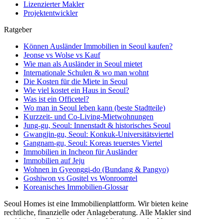
Lizenzierter Makler
Projektentwickler
Ratgeber
Können Ausländer Immobilien in Seoul kaufen?
Jeonse vs Wolse vs Kauf
Wie man als Ausländer in Seoul mietet
Internationale Schulen & wo man wohnt
Die Kosten für die Miete in Seoul
Wie viel kostet ein Haus in Seoul?
Was ist ein Officetel?
Wo man in Seoul leben kann (beste Stadtteile)
Kurzzeit- und Co-Living-Mietwohnungen
Jung-gu, Seoul: Innenstadt & historisches Seoul
Gwangjin-gu, Seoul: Konkuk-Universitätsviertel
Gangnam-gu, Seoul: Koreas teuerstes Viertel
Immobilien in Incheon für Ausländer
Immobilien auf Jeju
Wohnen in Gyeonggi-do (Bundang & Pangyo)
Goshiwon vs Gositel vs Wonroomtel
Koreanisches Immobilien-Glossar
Seoul Homes ist eine Immobilienplattform. Wir bieten keine
rechtliche, finanzielle oder Anlageberatung. Alle Makler sind