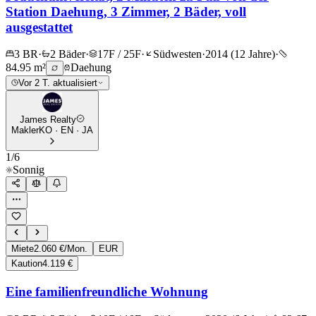
Station Daehung, 3 Zimmer, 2 Bäder, voll
ausgestattet
3 BR
·
2 Bäder
·
17F / 25F
·
Südwesten
·
2014 (12 Jahre)
·
84.95 m²
Daehung
Vor 2 T. aktualisiert
James Realty
Makler
KO · EN · JA
1
/
6
Sonnig
Miete
2.060 €/Mon.
EUR
Kaution
4.119 €
Eine familienfreundliche Wohnung