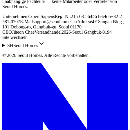
unabhängige Fachleute — keine Mitarbeiter oder Vertreter von
Seoul Homes.
Unternehmen
Expert Sapiens
Reg.-Nr.
215-03-56446
Telefon
+82-2-
581-0707
E-Mail
support@seoulhomes.kr
Adresse
4F Sangah Bldg.,
191 Dobong-ro, Gangbuk-gu, Seoul 01170
CEO
Jiheon Chae
Versandhandel
2026-Seoul Gangbuk-0194
Site wechseln
SH
Seoul Homes
©
2026
Seoul Homes
.
Alle Rechte vorbehalten.