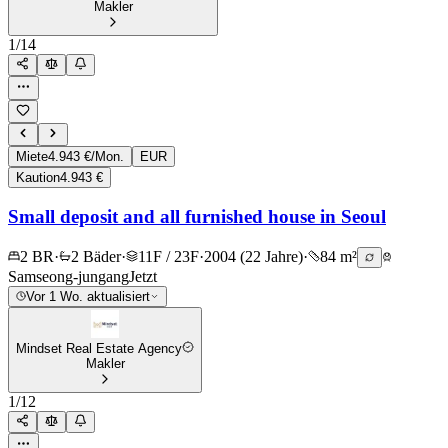
Makler
1
/
14
Miete
4.943 €/Mon.
EUR
Kaution
4.943 €
Small deposit and all furnished house in Seoul
2 BR
·
2 Bäder
·
11F / 23F
·
2004 (22 Jahre)
·
84 m²
Samseong-jungang
Jetzt
Vor 1 Wo. aktualisiert
Mindset Real Estate Agency
Makler
1
/
12