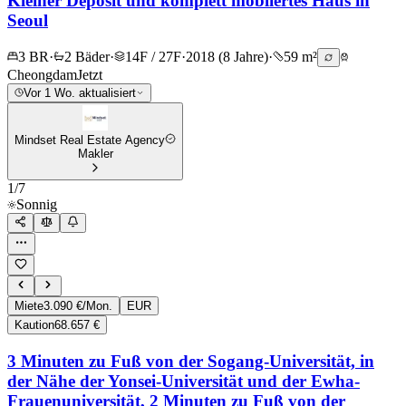
Kleiner Deposit und komplett möbliertes Haus in
Seoul
3 BR
·
2 Bäder
·
14F / 27F
·
2018 (8 Jahre)
·
59 m²
Cheongdam
Jetzt
Vor 1 Wo. aktualisiert
Mindset Real Estate Agency
Makler
1
/
7
Sonnig
Miete
3.090 €/Mon.
EUR
Kaution
68.657 €
3 Minuten zu Fuß von der Sogang-Universität, in
der Nähe der Yonsei-Universität und der Ewha-
Frauenuniversität, 2 Minuten zu Fuß von der