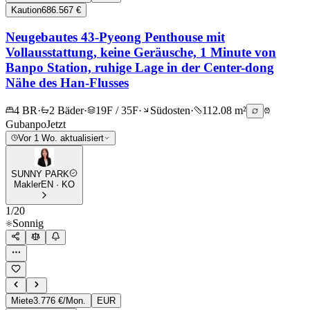
Kaution
686.567 €
Neugebautes 43-Pyeong Penthouse mit
Vollausstattung, keine Geräusche, 1 Minute von
Banpo Station, ruhige Lage in der Center-dong
Nähe des Han-Flusses
4 BR
·
2 Bäder
·
19F / 35F
·
Südosten
·
112.08 m²
Gubanpo
Jetzt
Vor 1 Wo. aktualisiert
SUNNY PARK
Makler
EN · KO
1
/
20
Sonnig
Miete
3.776 €/Mon.
EUR