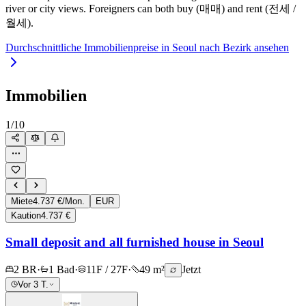
river or city views. Foreigners can both buy (매매) and rent (전세 /
월세).
Durchschnittliche Immobilienpreise in Seoul nach Bezirk ansehen
Immobilien
1
/
10
Miete
4.737 €/Mon.
EUR
Kaution
4.737 €
Small deposit and all furnished house in Seoul
2 BR
·
1 Bad
·
11F / 27F
·
49 m²
Jetzt
Vor 3 T.