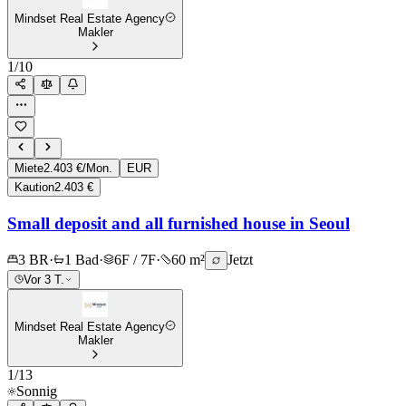
Mindset Real Estate Agency
Makler
1
/
10
Miete
2.403 €/Mon.
EUR
Kaution
2.403 €
Small deposit and all furnished house in Seoul
3 BR
·
1 Bad
·
6F / 7F
·
60 m²
Jetzt
Vor 3 T.
Mindset Real Estate Agency
Makler
1
/
13
Sonnig