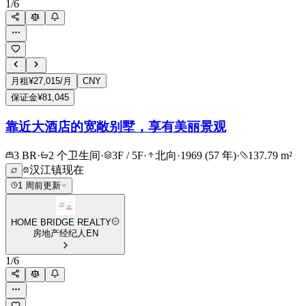
1
/
6
月租
¥27,015/月
CNY
保证金
¥81,045
靠近大酒店的宽敞别墅，享有美丽景观
3 BR
·
2 个卫生间
·
3F / 5F
·
北向
·
1969 (57 年)
·
137.79 m²
汉江镇
现在
1 周前更新
HOME BRIDGE REALTY
房地产经纪人
EN
1
/
6