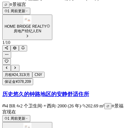
景福宫
1 周前更新
HOME BRIDGE REALTY
房地产经纪人
EN
1
/
10
月租
¥24,313/月
CNY
保证金
¥378,209
历史悠久的钟路地区的安静舒适住所
4 BR
·
2 个卫生间
·
西向
·
2000 (26 年)
·
202.69 m²
景福
宫
现在
1 周前更新