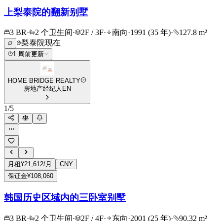
上梨泰院的翻新别墅
3 BR
·
2 个卫生间
·
2F / 3F
·
南向
·
1991 (35 年)
·
127.8 m²
梨泰院
现在
1 周前更新
HOME BRIDGE REALTY
房地产经纪人
EN
1
/
5
月租
¥21,612/月
CNY
保证金
¥108,060
韩国历史区域内的三卧室别墅
3 BR
·
2 个卫生间
·
2F / 4F
·
东向
·
2001 (25 年)
·
90.32 m²