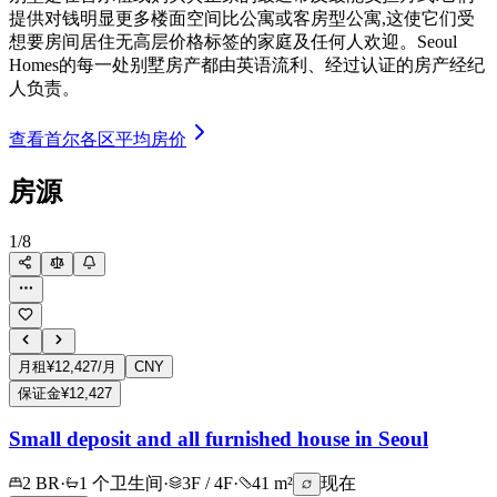
提供对钱明显更多楼面空间比公寓或客房型公寓,这使它们受
想要房间居住无高层价格标签的家庭及任何人欢迎。Seoul
Homes的每一处别墅房产都由英语流利、经过认证的房产经纪
人负责。
查看首尔各区平均房价
房源
1
/
8
月租
¥12,427/月
CNY
保证金
¥12,427
Small deposit and all furnished house in Seoul
2 BR
·
1 个卫生间
·
3F / 4F
·
41 m²
现在