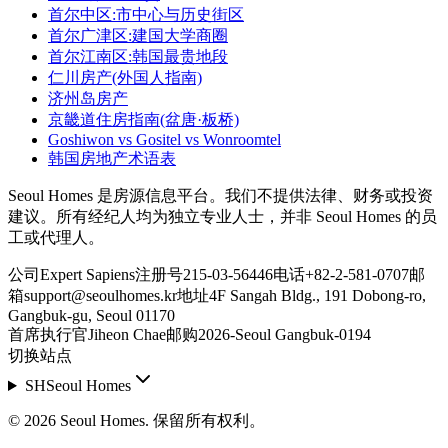
首尔中区:市中心与历史街区
首尔广津区:建国大学商圈
首尔江南区:韩国最贵地段
仁川房产(外国人指南)
济州岛房产
京畿道住房指南(盆唐·板桥)
Goshiwon vs Gositel vs Wonroomtel
韩国房地产术语表
Seoul Homes 是房源信息平台。我们不提供法律、财务或投资
建议。所有经纪人均为独立专业人士，并非 Seoul Homes 的员
工或代理人。
公司
Expert Sapiens
注册号
215-03-56446
电话
+82-2-581-0707
邮
箱
support@seoulhomes.kr
地址
4F Sangah Bldg., 191 Dobong-ro,
Gangbuk-gu, Seoul 01170
首席执行官
Jiheon Chae
邮购
2026-Seoul Gangbuk-0194
切换站点
SH
Seoul Homes
©
2026
Seoul Homes
.
保留所有权利。