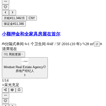
月租
¥11,346/月
CNY
保证金
¥11,346
小额押金和全家具房屋在首尔
分隔式单间
·
1 个卫生间
·
4F / 5F
·
2016 (10 年)
·
28 m²
清潭
现在
1 周前更新
Mindset Real Estate Agency
房地产经纪人
1
/
14
采光充足