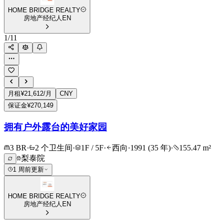
HOME BRIDGE REALTY
房地产经纪人
EN
1
/
11
月租
¥21,612/月
CNY
保证金
¥270,149
拥有户外露台的美好家园
3 BR
·
2 个卫生间
·
1F / 5F
·
西向
·
1991 (35 年)
·
155.47 m²
梨泰院
1 周前更新
HOME BRIDGE REALTY
房地产经纪人
EN