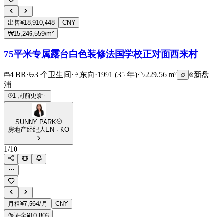
出售
¥18,910,448
CNY
₩15,246,559/m²
75平米专属露台白色装修法国学校正对面西来村
4 BR
·
3 个卫生间
·
东向
·
1991 (35 年)
·
229.56 m²
新盘
浦
1 周前更新
SUNNY PARK
房地产经纪人
EN · KO
1
/
10
月租
¥7,564/月
CNY
保证金
¥10,806