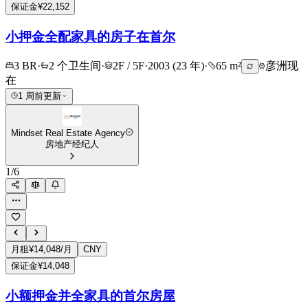
保证金
¥22,152
小押金全配家具的房子在首尔
3 BR
·
2 个卫生间
·
2F / 5F
·
2003 (23 年)
·
65 m²
彦洲
现
在
1 周前更新
Mindset Real Estate Agency
房地产经纪人
1
/
6
月租
¥14,048/月
CNY
保证金
¥14,048
小额押金并全家具的首尔房屋