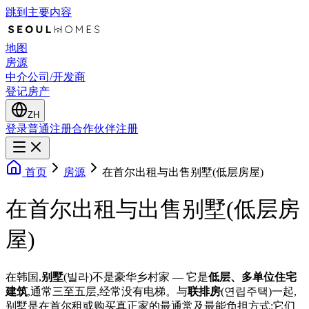
跳到主要内容
地图
房源
中介公司/开发商
登记房产
ZH
登录
普通注册
合作伙伴注册
首页
房源
在首尔出租与出售别墅(低层房屋)
在首尔出租与出售别墅(低层房
屋)
在韩国,
别墅
(빌라)不是豪华乡村家 — 它是
低层、多单位住宅
建筑
,通常三至五层,经常没有电梯。与
联排房
(연립주택)一起,
别墅是在首尔租或购买真正家的最通常及最能负担方式:它们