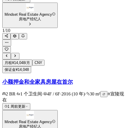
Mindset Real Estate Agency
房地产经纪人
1
/
10
月租
¥14,048/月
CNY
保证金
¥14,048
小额押金和全家具房屋在首尔
2 BR
·
1 个卫生间
·
4F / 6F
·
2016 (10 年)
·
30 m²
宣陵
现
在
1 周前更新
Mindset Real Estate Agency
房地产经纪人