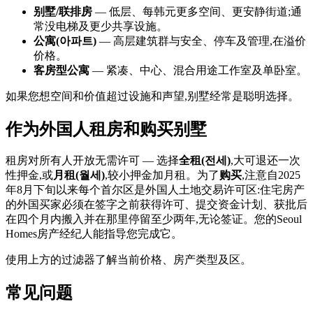
别墅/联排房
— 低层、每韩元更多空间、更安静街道;通
常没电梯及更少共享设施。
公寓(아파트)
— 高层建筑群与安全、停车及管理,在溢价
价格。
客房型公寓
— 紧凑、中心、混合用途工作室及单卧室。
如果您想空间和价值超过设施和声望,别墅经常是聪明选择。
作为外国人租房和购买别墅
租房对所有人开放无需许可 — 选择
全租(전세)
,大可退还一次
性押金,或
月租(월세)
,较小押金加月租。为了
购买
,注意自2025
年8月下旬以来每个首尔区是外国人土地交易许可区:住宅房产
的外国买家必须在签字之前获得许可、提交资金计划、获批后
在四个月内搬入并在那里停留至少两年,无论签证。您的Seoul
Homes房产经纪人能指导您完成它。
使用上方的过滤器了解当前价格、房产类型及区。
常见问题