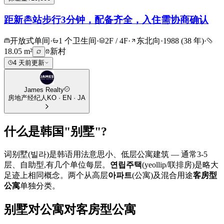
距新촌站步行3分钟，配备齐全，入住需协商确认
开放式单间
·
1 个卫生间
·
2F / 4F
·
东北向
·
1988 (38 年)
·
18.05 m²
新村
4 天前更新
James Realty
房地产经纪人
KO · EN · JA
什么是韩国"别墅"?
词别墅(빌라)是韩语用法意思小、低层公寓建筑 — 通常3-5
层、自助型,有几个单位每层。
연립주택
(yeollip/联排房)是略大
足迹上相同概念。两个从高层
아파트
(公寓)及混合用途
客房型
公寓
单独分类。
别墅对公寓对客房型公寓