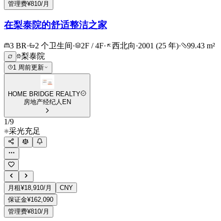
管理费
¥810/月
在梨泰院的舒适整洁之家
3 BR
·
2 个卫生间
·
2F / 4F
·
西北向
·
2001 (25 年)
·
99.43 m²
梨泰院
1 周前更新
HOME BRIDGE REALTY
房地产经纪人
EN
1
/
9
采光充足
月租
¥18,910/月
CNY
保证金
¥162,090
管理费
¥810/月