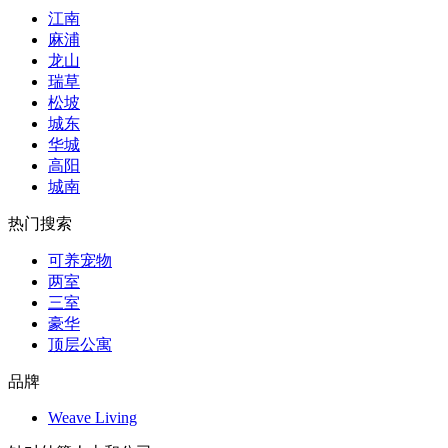
江南
麻浦
龙山
瑞草
松坡
城东
华城
高阳
城南
热门搜索
可养宠物
两室
三室
豪华
顶层公寓
品牌
Weave Living