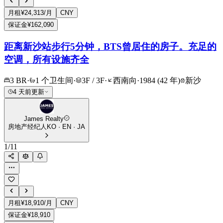
月租
¥24,313/月
CNY
保证金
¥162,090
距离新沙站步行5分钟，BTS曾居住的房子。充足的
空调，所有设施齐全
3 BR
·
1 个卫生间
·
3F / 3F
·
西南向
·
1984 (42 年)
新沙
4 天前更新
James Realty
房地产经纪人
KO · EN · JA
1
/
11
月租
¥18,910/月
CNY
保证金
¥18,910