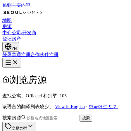
跳到主要内容
地图
房源
中介公司/开发商
登记房产
ZH
登录
普通注册
合作伙伴注册
浏览房源
查找公寓、Officetel 和别墅
·
105
该语言的翻译列表较少。
View in English
·
한국어로 보기
搜索房源
搜索
交易类型