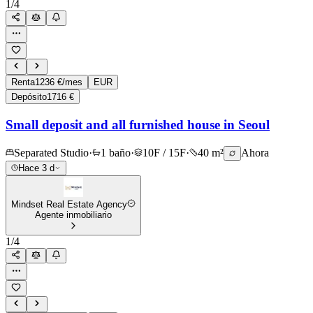
1
/
4
Renta
1236 €/mes
EUR
Depósito
1716 €
Small deposit and all furnished house in Seoul
Separated Studio
·
1 baño
·
10F / 15F
·
40 m²
Ahora
Hace 3 d
Mindset Real Estate Agency
Agente inmobiliario
1
/
4