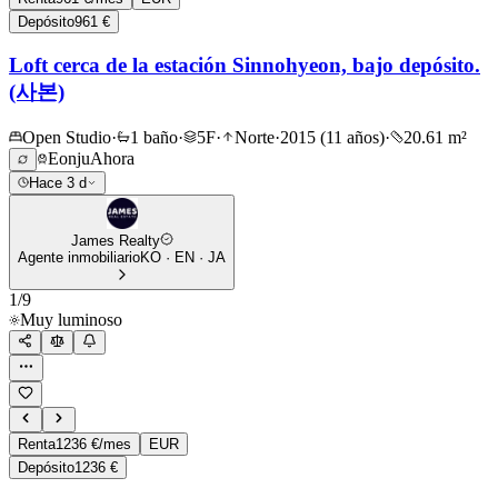
Depósito
961 €
Loft cerca de la estación Sinnohyeon, bajo depósito.
(사본)
Open Studio
·
1 baño
·
5F
·
Norte
·
2015 (11 años)
·
20.61 m²
Eonju
Ahora
Hace 3 d
James Realty
Agente inmobiliario
KO · EN · JA
1
/
9
Muy luminoso
Renta
1236 €/mes
EUR
Depósito
1236 €