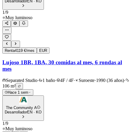
Desarrollador
EN · KO
1
/
9
Muy luminoso
Renta
4119 €/mes
EUR
Lujoso 1BR, 1BA, 30 comidas al mes, 6 rondas al
mes
Separated Studio
·
1 baño
·
4F / 4F
·
Suroeste
·
1990 (36 años)
·
106 m²
Hace 1 sem
The Community A
Desarrollador
EN · KO
1
/
9
Muy luminoso