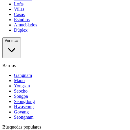
Lofts
Villas
Casas
Estudios
Amueblados
Dúplex
Ver mas
Barrios
Gangnam
Mapo
Yongsan
Seocho
Songpa
Seongdong
Hwaseong
Goyang
Seongnam
Búsquedas populares