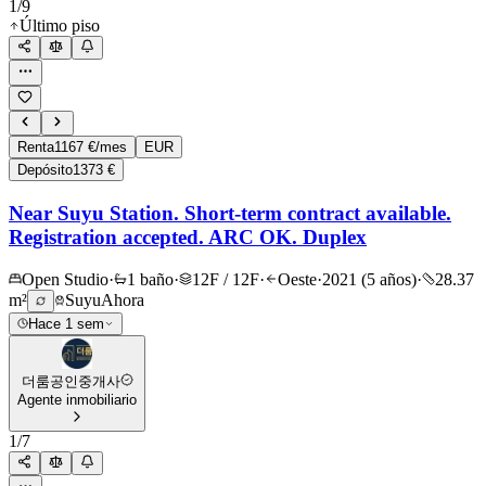
1
/
9
Último piso
Renta
1167 €/mes
EUR
Depósito
1373 €
Near Suyu Station. Short-term contract available.
Registration accepted. ARC OK. Duplex
Open Studio
·
1 baño
·
12F / 12F
·
Oeste
·
2021 (5 años)
·
28.37
m²
Suyu
Ahora
Hace 1 sem
더룸공인중개사
Agente inmobiliario
1
/
7