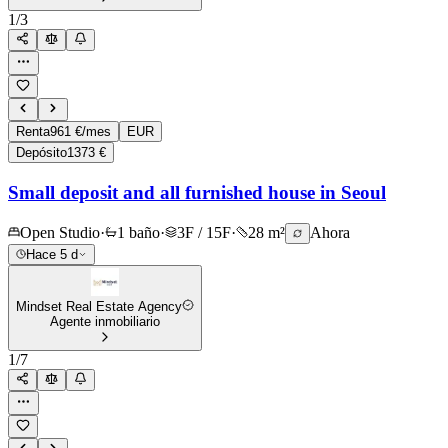
1
/
3
Renta
961 €/mes
EUR
Depósito
1373 €
Small deposit and all furnished house in Seoul
Open Studio
·
1 baño
·
3F / 15F
·
28 m²
Ahora
Hace 5 d
Mindset Real Estate Agency
Agente inmobiliario
1
/
7