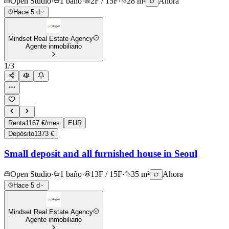
Open Studio
·
1 baño
·
2F / 15F
·
28 m²
Ahora
Hace 5 d
Mindset Real Estate Agency
Agente inmobiliario
1
/
3
Renta
1167 €/mes
EUR
Depósito
1373 €
Small deposit and all furnished house in Seoul
Open Studio
·
1 baño
·
13F / 15F
·
35 m²
Ahora
Hace 5 d
Mindset Real Estate Agency
Agente inmobiliario