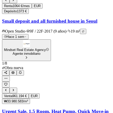
Renta
1064 €/mes
EUR
Depósito
1373 €
Small deposit and all furnished house in Seoul
Open Studio
·
9F / 22F
·
2017 (9 años)
·
19 m²
Hace 1 sem
Mindset Real Estate Agency
Agente inmobiliario
1
/
8
Obra nueva
Venta
961.194 €
EUR
₩33.980.583/m²
Urgent Sale, 1.5 Room, Heat Pump, Quick Move-in