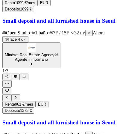
Renta
1099 €/mes
EUR
Depósito
1099 €
Small deposit and all furnished house in Seoul
Open Studio
·
1 baño
·
7F / 15F
·
32 m²
Ahora
Hace 4 d
Mindset Real Estate Agency
Agente inmobiliario
1
/
3
Renta
961 €/mes
EUR
Depósito
1373 €
Small deposit and all furnished house in Seoul