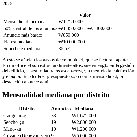
2026.
Valor
Mensualidad mediana
₩1.750.000
50% central de los anuncios
₩1.350.000 – ₩3.300.000
Anuncio más barato
₩850.000
Fianza mediana
₩10.000.000
Superficie mediana
36 m²
A esto se añaden los gastos de comunidad, que se facturan aparte.
En un officetel son estructuralmente altos: suelen englobar la gestión
del edificio, la seguridad y los ascensores, y a menudo la calefacción
y el agua. Si calcula el presupuesto solo con la mensualidad, la
desviación aparece aquí.
Mensualidad mediana por distrito
Distrito
Anuncios
Mediana
Gangnam-gu
33
₩1.675.000
Seocho-gu
19
₩2.800.000
Mapo-gu
19
₩1.200.000
Goyang (Deogyang-gu)
9
₩5.000.000