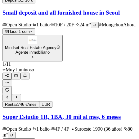
Depósito
1716 €
Small deposit and all furnished house in Seoul
Open Studio
·
1 baño
·
10F / 20F
·
24 m²
Mongchon
Ahora
Hace 1 sem
Mindset Real Estate Agency
Agente inmobiliario
1
/
11
Muy luminoso
Renta
2746 €/mes
EUR
Super Estudio 1R, 1BA, 30 mil al mes, 6 meses
Open Studio
·
1 baño
·
4F / 4F
·
Suroeste
·
1990 (36 años)
·
80
m²