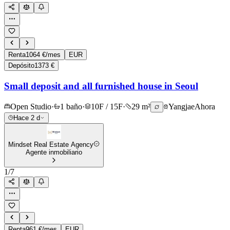
Renta
1064 €/mes
EUR
Depósito
1373 €
Small deposit and all furnished house in Seoul
Open Studio
·
1 baño
·
10F / 15F
·
29 m²
Yangjae
Ahora
Hace 2 d
Mindset Real Estate Agency
Agente inmobiliario
1
/
7
Renta
961 €/mes
EUR