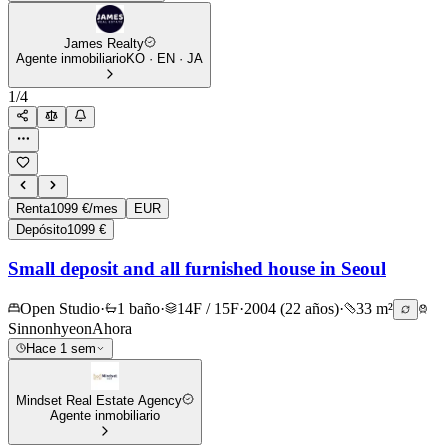
James Realty
Agente inmobiliario
KO · EN · JA
1
/
4
Renta
1099 €/mes
EUR
Depósito
1099 €
Small deposit and all furnished house in Seoul
Open Studio
·
1 baño
·
14F / 15F
·
2004 (22 años)
·
33 m²
Sinnonhyeon
Ahora
Hace 1 sem
Mindset Real Estate Agency
Agente inmobiliario