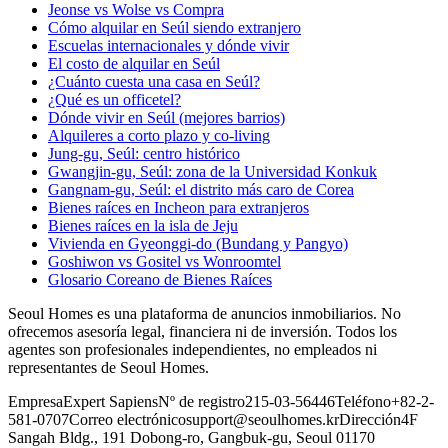
Jeonse vs Wolse vs Compra
Cómo alquilar en Seúl siendo extranjero
Escuelas internacionales y dónde vivir
El costo de alquilar en Seúl
¿Cuánto cuesta una casa en Seúl?
¿Qué es un officetel?
Dónde vivir en Seúl (mejores barrios)
Alquileres a corto plazo y co-living
Jung-gu, Seúl: centro histórico
Gwangjin-gu, Seúl: zona de la Universidad Konkuk
Gangnam-gu, Seúl: el distrito más caro de Corea
Bienes raíces en Incheon para extranjeros
Bienes raíces en la isla de Jeju
Vivienda en Gyeonggi-do (Bundang y Pangyo)
Goshiwon vs Gositel vs Wonroomtel
Glosario Coreano de Bienes Raíces
Seoul Homes es una plataforma de anuncios inmobiliarios. No
ofrecemos asesoría legal, financiera ni de inversión. Todos los
agentes son profesionales independientes, no empleados ni
representantes de Seoul Homes.
Empresa
Expert Sapiens
Nº de registro
215-03-56446
Teléfono
+82-2-
581-0707
Correo electrónico
support@seoulhomes.kr
Dirección
4F
Sangah Bldg., 191 Dobong-ro, Gangbuk-gu, Seoul 01170