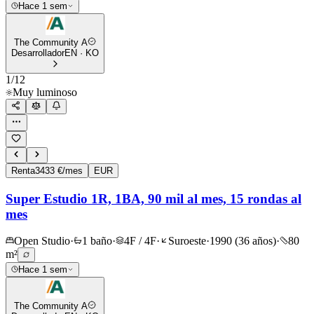
Hace 1 sem
The Community A
Desarrollador
EN · KO
1
/
12
Muy luminoso
Renta
3433 €/mes
EUR
Super Estudio 1R, 1BA, 90 mil al mes, 15 rondas al
mes
Open Studio
·
1 baño
·
4F / 4F
·
Suroeste
·
1990 (36 años)
·
80
m²
Hace 1 sem
The Community A