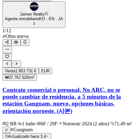
James Realty
Agente inmobiliario
KO · EN · JA
1
/
12
Obra nueva
Venta
1.853.731 €
EUR
₩37.767.520/m²
Contrato comercial o personal, No ARC, no se
puede cambiar de residencia, a 5 minutos de la
estación Gangnam, nuevo, opciones básicas,
orientación noroeste. (사본)
2 BR
·
1 baño
·
6F / 29F
·
Noroeste
·
2024 (2 años)
·
71.49 m²
Gangnam
Actualizado hace 3 d