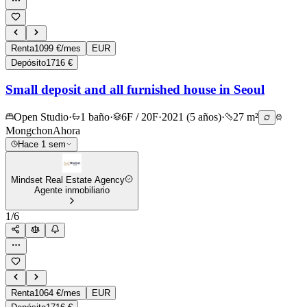
Renta
1099 €/mes
EUR
Depósito
1716 €
Small deposit and all furnished house in Seoul
Open Studio
·
1 baño
·
6F / 20F
·
2021 (5 años)
·
27 m²
Mongchon
Ahora
Hace 1 sem
Mindset Real Estate Agency
Agente inmobiliario
1
/
6
Renta
1064 €/mes
EUR