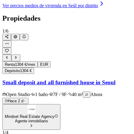
Ver precios medios de vivienda en Seúl por distrito
Propiedades
1
/
6
Renta
1304 €/mes
EUR
Depósito
1304 €
Small deposit and all furnished house in Seoul
Open Studio
·
1 baño
·
7F / 9F
·
40 m²
Ahora
Hace 2 d
Mindset Real Estate Agency
Agente inmobiliario
1
/
4