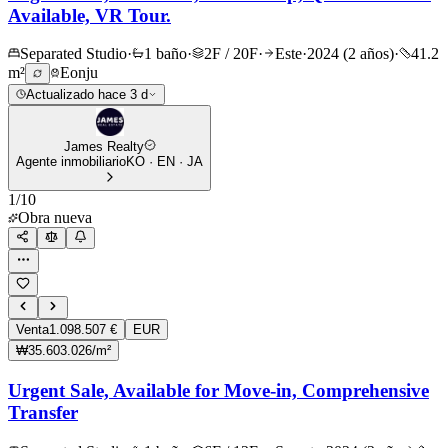
Available, VR Tour.
Separated Studio
·
1 baño
·
2F / 20F
·
Este
·
2024 (2 años)
·
41.2
m²
Eonju
Actualizado hace 3 d
James Realty
Agente inmobiliario
KO · EN · JA
1
/
10
Obra nueva
Venta
1.098.507 €
EUR
₩35.603.026/m²
Urgent Sale, Available for Move-in, Comprehensive
Transfer