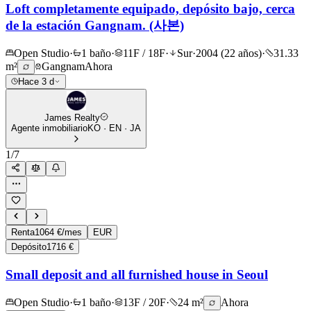
Loft completamente equipado, depósito bajo, cerca
de la estación Gangnam. (사본)
Open Studio
·
1 baño
·
11F / 18F
·
Sur
·
2004 (22 años)
·
31.33
m²
Gangnam
Ahora
Hace 3 d
James Realty
Agente inmobiliario
KO · EN · JA
1
/
7
Renta
1064 €/mes
EUR
Depósito
1716 €
Small deposit and all furnished house in Seoul
Open Studio
·
1 baño
·
13F / 20F
·
24 m²
Ahora