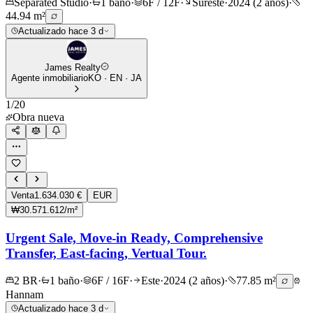
Separated Studio
·
1 baño
·
6F / 12F
·
Sureste
·
2024 (2 años)
·
44.94 m²
Actualizado hace 3 d
James Realty
Agente inmobiliario
KO · EN · JA
1
/
20
Obra nueva
Venta
1.634.030 €
EUR
₩30.571.612/m²
Urgent Sale, Move-in Ready, Comprehensive
Transfer, East-facing, Vertual Tour.
2 BR
·
1 baño
·
6F / 16F
·
Este
·
2024 (2 años)
·
77.85 m²
Hannam
Actualizado hace 3 d