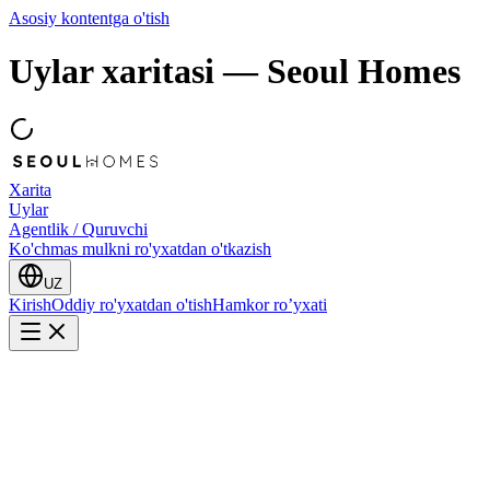
Asosiy kontentga o'tish
Uylar xaritasi
—
Seoul Homes
Xarita
Uylar
Agentlik / Quruvchi
Ko'chmas mulkni ro'yxatdan o'tkazish
UZ
Kirish
Oddiy ro'yxatdan o'tish
Hamkor ro’yxati